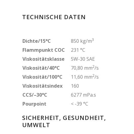
TECHNISCHE DATEN
3
Dichte/15°C
850 kg/m
Flammpunkt COC
231 °C
Viskositätsklasse
5W-30 SAE
2
Viskosität/40°C
70,80 mm
/s
2
Viskosität/100°C
11,60 mm
/s
Viskositätsindex
160
CCS/–30°C
6277 mPa.s
Pourpoint
< -39 °C
SICHERHEIT, GESUNDHEIT,
UMWELT